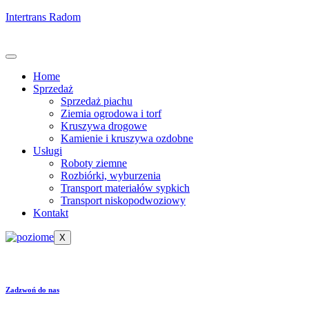
Intertrans Radom
Home
Sprzedaż
Sprzedaż piachu
Ziemia ogrodowa i torf
Kruszywa drogowe
Kamienie i kruszywa ozdobne
Usługi
Roboty ziemne
Rozbiórki, wyburzenia
Transport materiałów sypkich
Transport niskopodwoziowy
Kontakt
X
Zadzwoń do nas