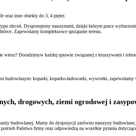
oraz inne obiekty do 3, 4 pięter.
 typu zleceń. Dysponujemy maszynami, dzięki którym prace wyburzeni
zbiórce. Zapewniamy kompleksowe sprzątanie terenu.
e wiesz? Doradzimyw każdej sprawie związanej z kruszywami i robo
tem budowlanym: koparki, koparko-ładowarki, wywrotki, zapewniamy w
nych, drogowych, ziemi ogrodowej i zasypo
 branży budowlanej. Mamy do dyspozycji zarówno maszyny budowlane
trzeb Państwa firmy oraz odpowiedzą na wszelkie pytania dotyczące